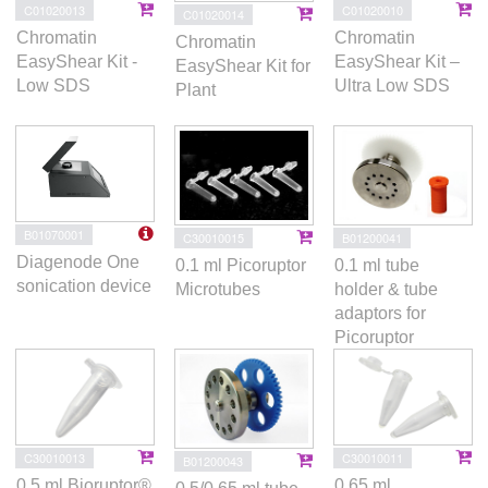
C01020013
C01020010
C01020014
Chromatin
Chromatin
Chromatin
EasyShear Kit -
EasyShear Kit –
EasyShear Kit for
Low SDS
Ultra Low SDS
Plant
B01070001
C30010015
B01200041
Diagenode One
0.1 ml Picoruptor
0.1 ml tube
sonication device
Microtubes
holder & tube
adaptors for
Picoruptor
C30010013
C30010011
B01200043
0.5 ml Bioruptor®
0.65 ml