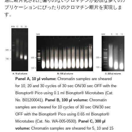
適に断片化された偏りのないクロマチンが必須な多くのア
プリケーションにぴったりのクロマチン断片を実現しま
す。
Panel A, 10 µl volume:
Chromatin samples are sheared
for 10, 20 and 30 cycles of 30 sec ON/30 sec OFF with the
Bioruptor® Pico using 0.1 ml Bioruptor® Microtubes (Cat.
No. B01200041).
Panel B, 100 µl volume:
Chromatin
samples are sheared for 10 cycles of 30 sec ON/30 sec
OFF with the Bioruptor® Pico using 0.65 ml Bioruptor®
Microtubes (Cat. No. WA-005-0500).
Panel C, 300 µl
volume:
Chromatin samples are sheared for 5, 10 and 15