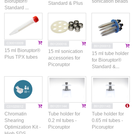
Bioruptor®
sonication beads
Standard & Plus
Standard ...
C30010009
B01200016
B01200013
15 ml Bioruptor®
15 ml sonication
15 ml tube holder
Plus TPX tubes
accessories for
for Bioruptor®
Picoruptor
Standard &...
B01201144
B01201143
C01020012
Tube holder for
Tube holder for
Chromatin
0.2 ml tubes -
0.65 ml tubes -
Shearing
Picoruptor
Picoruptor
Optimization Kit -
High SDS ...