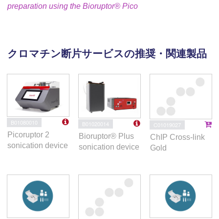
preparation using the Bioruptor® Pico
クロマチン断片サービスの推奨・関連製品
B01080010
B01020014
C01019027
Picoruptor 2
Bioruptor® Plus
ChIP Cross-link
sonication device
sonication device
Gold