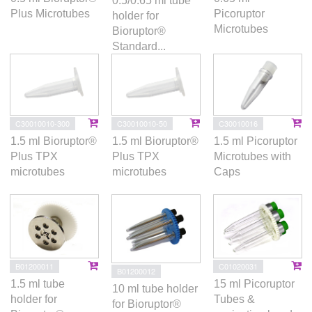
0.5/0.65 ml tube
Plus Microtubes
Picoruptor
holder for
Microtubes
Bioruptor®
Standard...
C30010010-300
C30010010-50
C30010016
1.5 ml Bioruptor®
1.5 ml Bioruptor®
1.5 ml Picoruptor
Plus TPX
Plus TPX
Microtubes with
microtubes
microtubes
Caps
B01200011
C01020031
B01200012
1.5 ml tube
15 ml Picoruptor
10 ml tube holder
holder for
Tubes &
for Bioruptor®