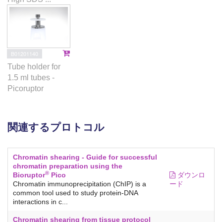
B01201140
Tube holder for
1.5 ml tubes -
Picoruptor
関連するプロトコル
Chromatin shearing - Guide for successful
chromatin preparation using the
®
Bioruptor
Pico
ダウンロ
Chromatin immunoprecipitation (ChIP) is a
ード
common tool used to study protein-DNA
interactions in c...
Chromatin shearing from tissue protocol