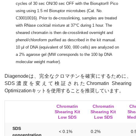
cycles of 30 sec ON/30 sec OFF with the Bioruptor® Pico
using using 1.5 ml Bioruptor microtubes (Cat. No.
C30010016). Prior to de-crosslinking, samples are treated
with RNase cocktail mixture at 37°C during 1 hour. The
sheared chromatin is then de-crosslinked overnight and
phenol/chloroform purified as described in the kit manual.
10 µl of DNA (equivalent of 500, 000 cells) are analyzed on
a 2% agarose gel (MW corresponds to the 100 bp DNA
molecular weight marker).
Diagenode
は、完全なクロマチンを確実にするために、
SDS
濃度を変えて検証された
Chromatin Shearing
Optimization
キットを使用することを推奨しています。
Chromatin
Chromatin
Ch
Shearing Kit
Shearing Kit
Shea
Low SDS
Low SDS
Med
SDS
< 0.1%
0.2%
0.
concentration