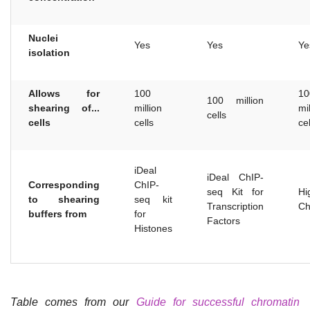
Nuclei
Yes
Yes
Ye
isolation
Allows for
100
10
100 million
shearing of...
million
mi
cells
cells
cells
cel
iDeal
iDeal ChIP-
Corresponding
ChIP-
seq Kit for
Hi
to shearing
seq kit
Transcription
Ch
buffers from
for
Factors
Histones
Table comes from our
Guide for successful chromatin