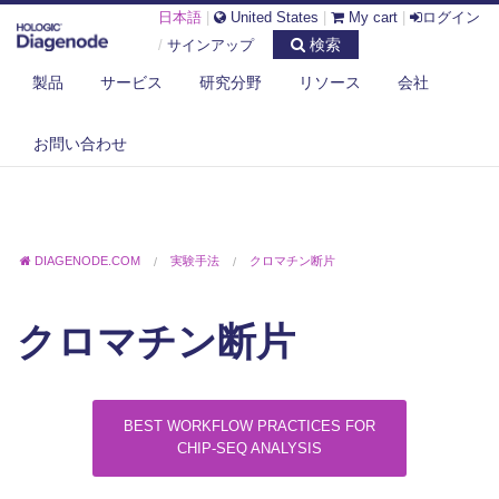
日本語
|
United States
|
My cart
|
ログイン
検索
/
サインアップ
製品
サービス
研究分野
リソース
会社
お問い合わせ
DIAGENODE.COM
実験手法
クロマチン断片
クロマチン断片
BEST WORKFLOW PRACTICES FOR
CHIP-SEQ ANALYSIS