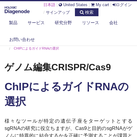
日本語
|
United States
|
My cart
|
ログイン
検索
/
サインアップ
製品
サービス
研究分野
リソース
会社
お問い合わせ
DIAGENODE.COM
ゲノム編集CRISPR/CAS9
CHIPによるガイドRNAの選択
ゲノム編集CRISPR/Cas9
ChIPによるガイドRNAの
選択
様々なツールが特定の遺伝子座をターゲットとする
sgRNAの研究に役立ちますが、Cas9と目的のsgRNAがゲ
ノムに特異的に結合するかを正確に予測することが課題と