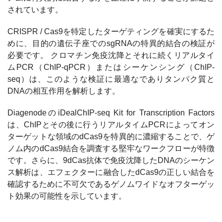
されています。
CRISPR / Cas9を特定したターゲティングを確実にするた
めに、目的の遺伝子座でのsgRNAの特異的結合の検証が
必要です。 クロマチン免疫沈降とそれに続くリアルタイ
ムPCR（ChIP-qPCR）またはシーケンシング（ChIP-
seq）は、このような検証に最適なでありタンパク質と
DNAの相互作用を解析します。
DiagenodeのiDealChIP-seq Kit for Transcription Factors
は、ChIPとその後に行うリアルタイムPCRによってオン
ターゲットな領域のdCas9を特異的に濃縮することで、ゲ
ノム内のdCas9結合を調査する堅牢なワークフローが特徴
です。さらに、9dCas抗体で免疫沈降したDNAのシーケン
ス解析は、エフェクターに融合したdCas9の正しい結合を
確認するために不可欠であるゲノムワイドなオフターゲッ
ト効果の可能性を示しています。