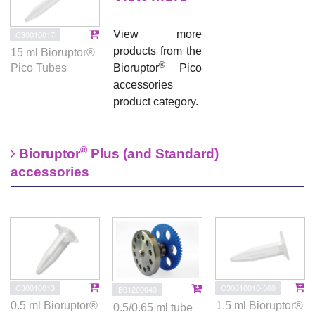
View more
C30010017
products from the
15 ml Bioruptor®
®
Bioruptor
Pico
Pico Tubes
accessories
product category.
®
Bioruptor
Plus (and Standard)
accessories
C30010013
C30010010-300
B01200043
0.5 ml Bioruptor®
1.5 ml Bioruptor®
0.5/0.65 ml tube