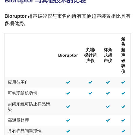
Bioruptor 与其他技术的比较
Bioruptor
超声破碎仪与市售的所有其他超声装置相比具有
多项优势。
聚
焦
尖端/
杯角
超
Bioruptor
探针超
式超
声
声仪
声仪
破
碎
仪
应用范围广
可实现随机剪切
封闭系统可防止样品污
染
高通量处理
具有样品间重现性