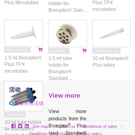
Plus Microtubes
Plus TPX
holder for
microtubes
Bioruptor® Stan...
C30010010-50
B01200011
C30010012-100
1.5 ml Bioruptor®
1.5 ml tube
10 ml Bioruptor®
Plus TPX
holder for
Plus tubes
microtubes
Bioruptor®
Standard ...
活动
View more
查看所有活动
View more
B01200012
products from the
10 ml tube holder
®
Bioruptor
Plus
Site map
|
Contact us
|
Conditions of sales
|
for Bioruptor®
(and Standard)
Conditions of purchase
|
Privacy policy