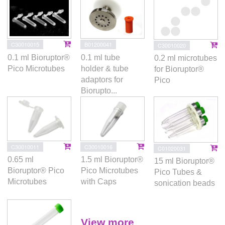
C30010015
B01200041
C30010020
0.1 ml Bioruptor®
0.1 ml tube
0.2 ml microtubes
Pico Microtubes
holder & tube
for Bioruptor®
adaptors for
Pico
Biorupto...
C30010011
C30010016
C01020031
0.65 ml
1.5 ml Bioruptor®
15 ml Bioruptor®
Bioruptor® Pico
Pico Microtubes
Pico Tubes &
Microtubes
with Caps
sonication beads
View more