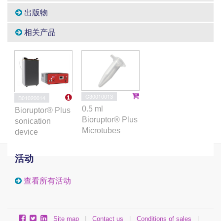
出版物
相关产品
C30010013
B01020014
0.5 ml
Bioruptor® Plus
Bioruptor® Plus
sonication
Microtubes
device
活动
查看所有活动
Site map
|
Contact us
|
Conditions of sales
|