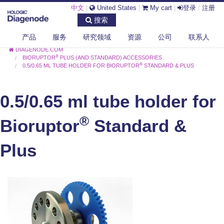
中文
|
United States
|
My cart
|
登录
/
注册
搜索
产品
服务
研究领域
资源
公司
联系人
DIAGENODE.COM
®
BIORUPTOR
PLUS (AND STANDARD) ACCESSORIES
®
0.5/0.65 ML TUBE HOLDER FOR BIORUPTOR
STANDARD & PLUS
0.5/0.65 ml tube holder for
®
Bioruptor
Standard &
Plus