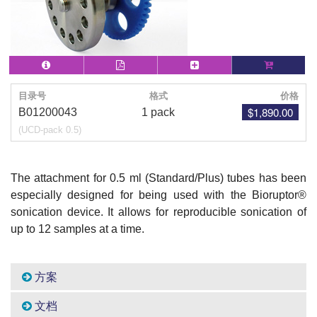
目录号
格式
价格
$1,890.00
B01200043
1 pack
(UCD-pack 0.5)
The attachment for 0.5 ml (Standard/Plus) tubes has been
especially designed for being used with the Bioruptor®
sonication device. It allows for reproducible sonication of
up to 12 samples at a time.
方案
文档