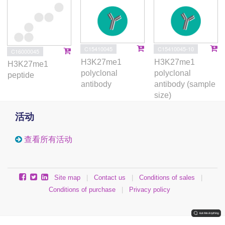
C15410045
C15410045-10
C16000045
H3K27me1
H3K27me1
H3K27me1
polyclonal
polyclonal
peptide
antibody
antibody (sample
size)
活动
查看所有活动
Site map
|
Contact us
|
Conditions of sales
|
Conditions of purchase
|
Privacy policy