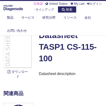
日本語
|
United States
|
My cart
|
ログイン
検索
/
サインアップ
製品
サービス
研究分野
リソース
会社
DIAGENODE.COM
DOCUMENTS
DATASHEET TASP1 CS-115-100
お問い合わせ
Datasheet
TASP1 CS-115-
100
ダウンロー
Datasheet description
ド
関連商品