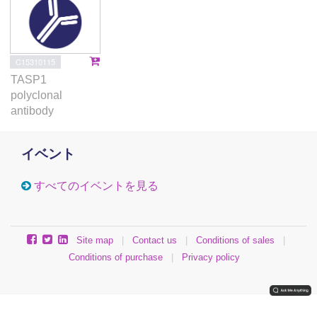
C15310115
TASP1
polyclonal
antibody
イベント
すべてのイベントを見る
Site map
|
Contact us
|
Conditions of sales
|
Conditions of purchase
|
Privacy policy