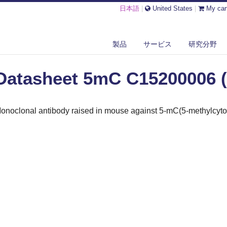
日本語
|
United States
|
My car
SHEET 5MC C15200006 (100 ΜG)
製品
サービス
研究分野
Datasheet 5mC C15200006 (
onoclonal antibody raised in mouse against 5-mC(5-methylcyto