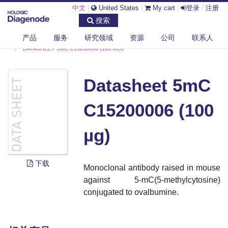
中文
|
United States
|
My cart
|
登录
/
注册
搜索
产品
服务
研究领域
资源
公司
联系人
DIAGENODE.COM
DOCUMENTS
DATASHEET 5MC C15200006 (100 ΜG)
Datasheet 5mC
C15200006 (100
µg)
下载
Monoclonal antibody raised in mouse
against 5-mC(5-methylcytosine)
conjugated to ovalbumine.