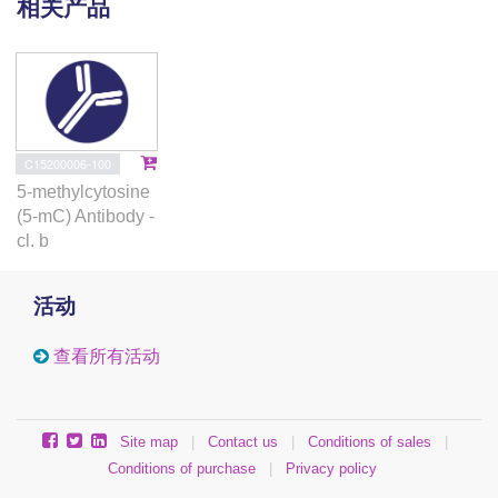
相关产品
C15200006-100
5-methylcytosine
(5-mC) Antibody -
cl. b
活动
查看所有活动
Site map
|
Contact us
|
Conditions of sales
|
Conditions of purchase
|
Privacy policy