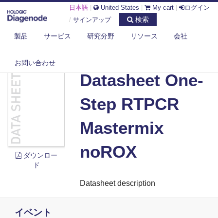
日本語
|
United States
|
My cart
|
ログイン
検索
/
サインアップ
製品
サービス
研究分野
リソース
会社
DIAGENODE.COM
DOCUMENTS
DATASHEET ONE-STEP RTPCR MASTERMIX NOROX
お問い合わせ
Datasheet One-
Step RTPCR
Mastermix
noROX
ダウンロー
ド
Datasheet description
イベント