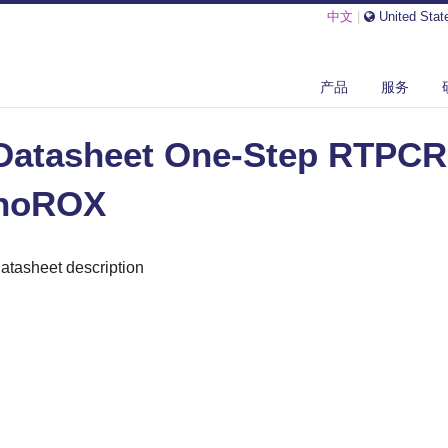
中文
|
United Stat
ASHEET ONE-STEP RTPCR MASTERMIX NOROX
产品
服务
Datasheet One-Step RTPCR
noROX
atasheet description