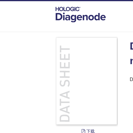
DIAGENODE.COM
DOCUMENTS
DAT
D
下载