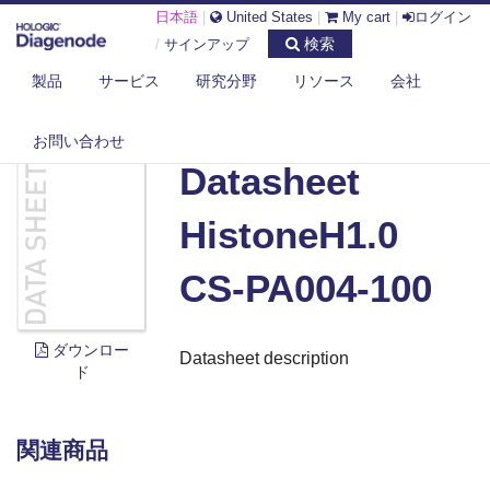
日本語
|
United States
|
My cart
|
ログイン
検索
/
サインアップ
製品
サービス
研究分野
リソース
会社
DIAGENODE.COM
DOCUMENTS
DATASHEET HISTONEH1.0 CS-PA004-100
お問い合わせ
Datasheet
HistoneH1.0
CS-PA004-100
ダウンロー
Datasheet description
ド
関連商品