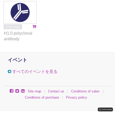
C15310224
H1.0 polyclonal
antibody
イベント
すべてのイベントを見る
Site map
|
Contact us
|
Conditions of sales
|
Conditions of purchase
|
Privacy policy