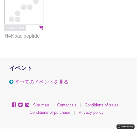
C16000159
H4K5ac peptide
イベント
すべてのイベントを見る
Site map
|
Contact us
|
Conditions of sales
|
Conditions of purchase
|
Privacy policy