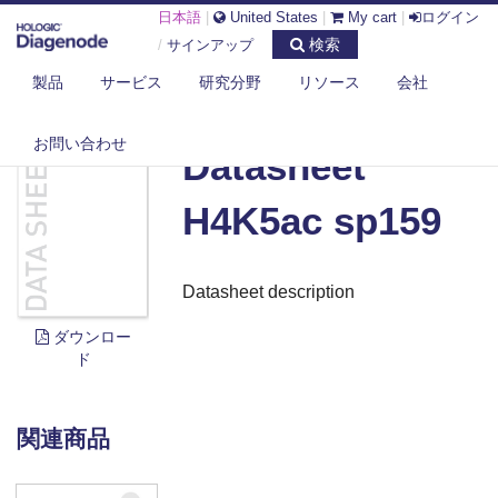
日本語
|
United States
|
My cart
|
ログイン
検索
/
サインアップ
製品
サービス
研究分野
リソース
会社
DIAGENODE.COM
DOCUMENTS
DATASHEET H4K5AC SP159
お問い合わせ
Datasheet
H4K5ac sp159
Datasheet description
ダウンロー
ド
関連商品