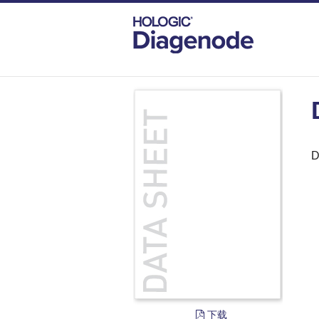
DIAGENODE.COM
DOCUMENTS
DAT
D
下载