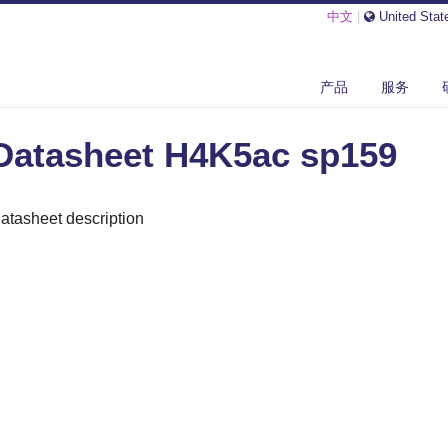
中文
|
United Stat
ASHEET H4K5AC SP159
产品
服务
Datasheet H4K5ac sp159
atasheet description