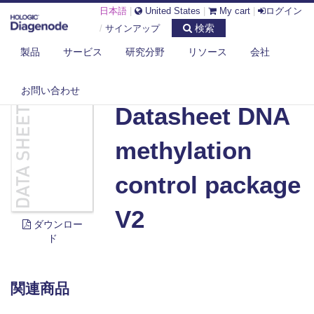
日本語
|
United States
|
My cart
|
ログイン
検索
/
サインアップ
製品
サービス
研究分野
リソース
会社
DIAGENODE.COM
DOCUMENTS
DATASHEET DNA METHYLATION CONTROL PACKAGE V2
お問い合わせ
Datasheet DNA
methylation
control package
V2
ダウンロー
ド
関連商品