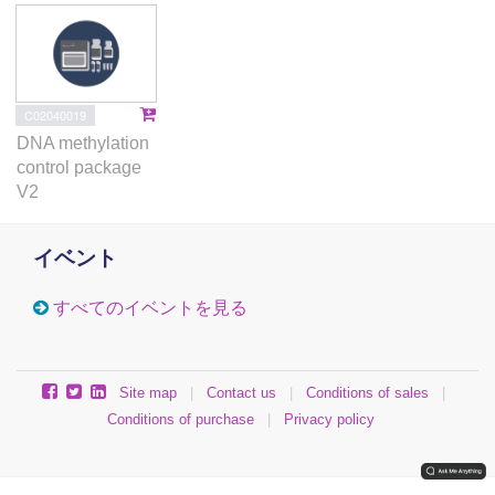
C02040019
DNA methylation
control package
V2
イベント
すべてのイベントを見る
Site map
|
Contact us
|
Conditions of sales
|
Conditions of purchase
|
Privacy policy