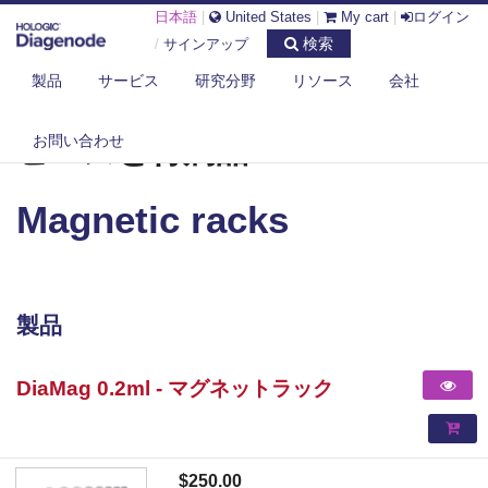
日本語
|
United States
|
My cart
|
ログイン
検索
/
サインアップ
製品
サービス
研究分野
リソース
会社
DIAGENODE.COM
ビーズと付属品
MAGNETIC RACKS
お問い合わせ
ビーズと付属品
Magnetic racks
製品
DiaMag 0.2ml - マグネットラック
$250.00