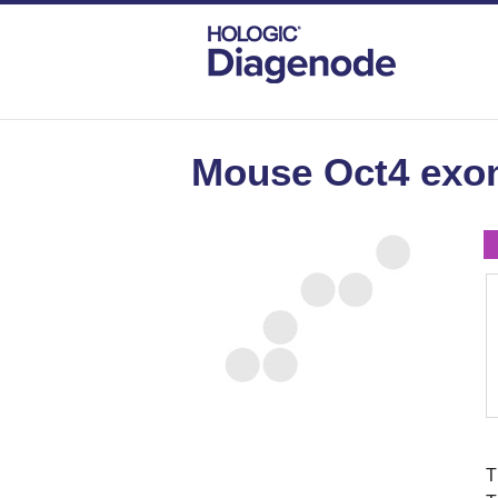
DIAGENODE.COM
MOUSE
MOUSE OC
Mouse Oct4 exon
T