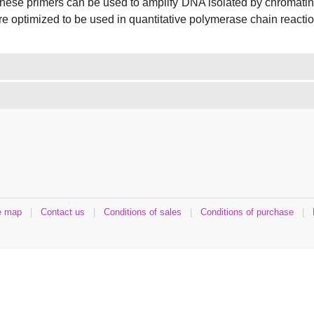
hese primers can be used to amplify DNA isolated by chromatin
re optimized to be used in quantitative polymerase chain reacti
e map
|
Contact us
|
Conditions of sales
|
Conditions of purchase
|