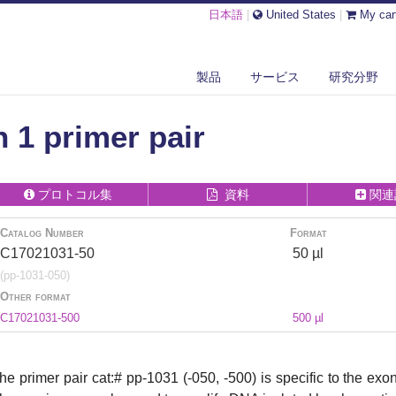
日本語
|
United States
|
My car
T4 EXON 1 PRIMER PAIR
製品
サービス
研究分野
 1 primer pair
プロトコル集
資料
関連
Catalog Number
Format
C17021031-50
50 µl
(pp-1031-050)
Other format
C17021031-500
500 µl
he primer pair cat:# pp-1031 (-050, -500) is specific to the e