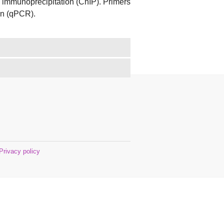
 immunoprecipitation (ChIP). Primers
on (qPCR).
Privacy policy