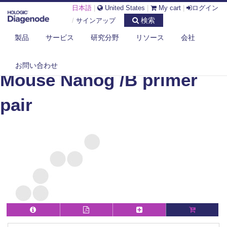
日本語
|
United States
|
My cart
|
ログイン
検索
/
サインアップ
製品
サービス
研究分野
リソース
会社
DIAGENODE.COM
MOUSE
MOUSE NANOG /B PRIMER PAIR
お問い合わせ
Mouse Nanog /B primer
pair