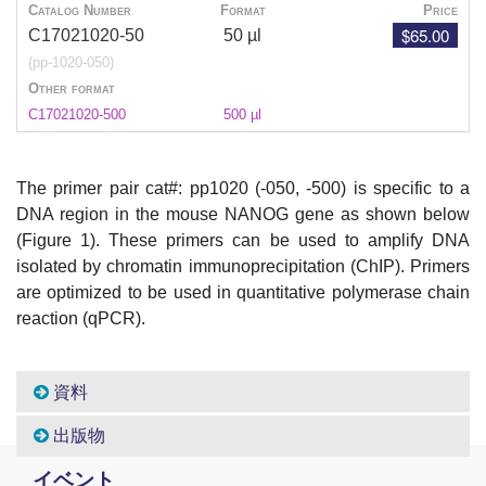
Catalog Number
Format
Price
$65.00
C17021020-50
50 µl
(pp-1020-050)
Other format
C17021020-500
500 µl
The primer pair cat#: pp1020 (-050, -500) is specific to a
DNA region in the mouse NANOG gene as shown below
(Figure 1). These primers can be used to amplify DNA
isolated by chromatin immunoprecipitation (ChIP). Primers
are optimized to be used in quantitative polymerase chain
reaction (qPCR).
資料
出版物
イベント