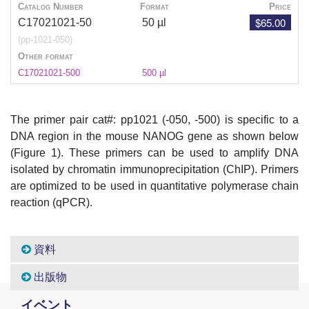
Catalog Number
Format
Price
$65.00
C17021021-50
50 µl
(pp-1021-050)
Other format
C17021021-500
500 µl
The primer pair cat#: pp1021 (-050, -500) is specific to a
DNA region in the mouse NANOG gene as shown below
(Figure 1). These primers can be used to amplify DNA
isolated by chromatin immunoprecipitation (ChIP). Primers
are optimized to be used in quantitative polymerase chain
reaction (qPCR).
資料
出版物
イベント