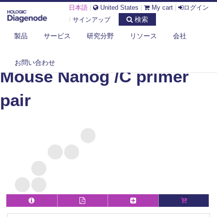
日本語
|
United States
|
My cart
|
ログイン
検索
/
サインアップ
製品
サービス
研究分野
リソース
会社
DIAGENODE.COM
MOUSE
MOUSE NANOG /C PRIMER PAIR
お問い合わせ
Mouse Nanog /C primer
pair