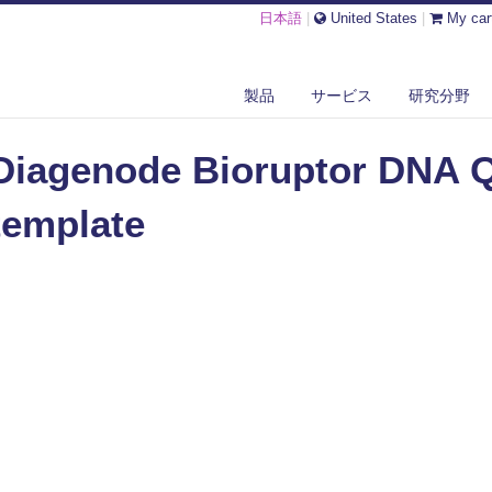
日本語
|
United States
|
My car
GENODE BIORUPTOR DNA QC KIT ANALYSIS TEMPLATE
製品
サービス
研究分野
Diagenode Bioruptor DNA QC
template