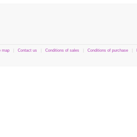
e map
|
Contact us
|
Conditions of sales
|
Conditions of purchase
|