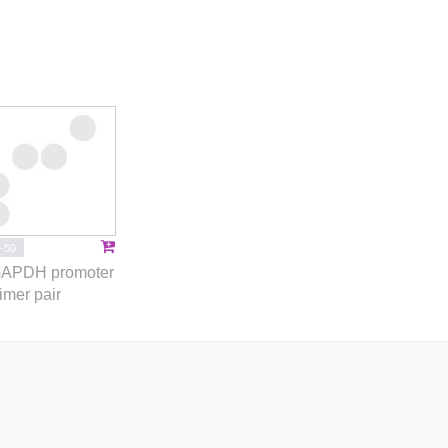
-50
APDH promoter
imer pair