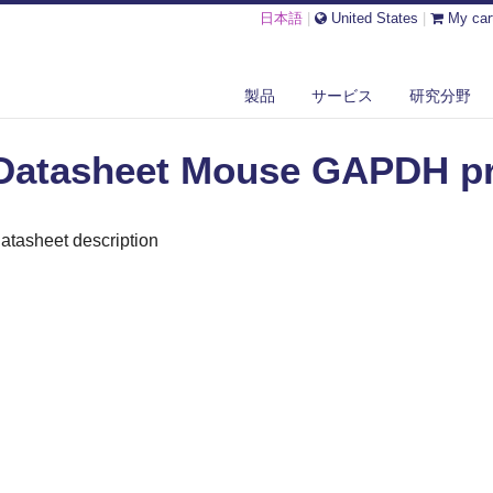
日本語
|
United States
|
My car
ASHEET MOUSE GAPDH PROMOTER PP1009
製品
サービス
研究分野
Datasheet Mouse GAPDH p
atasheet description