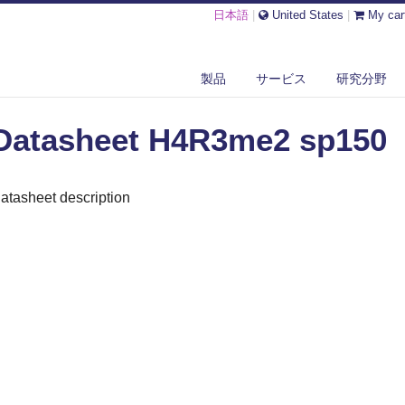
日本語
|
United States
|
My car
ASHEET H4R3ME2 SP150
製品
サービス
研究分野
Datasheet H4R3me2 sp150
atasheet description