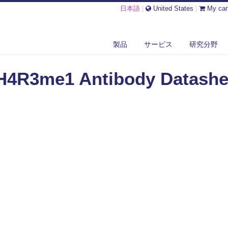
日本語
|
United States
|
My car
3ME1 ANTIBODY DATASHEET
製品
サービス
研究分野
H4R3me1 Antibody Datashe