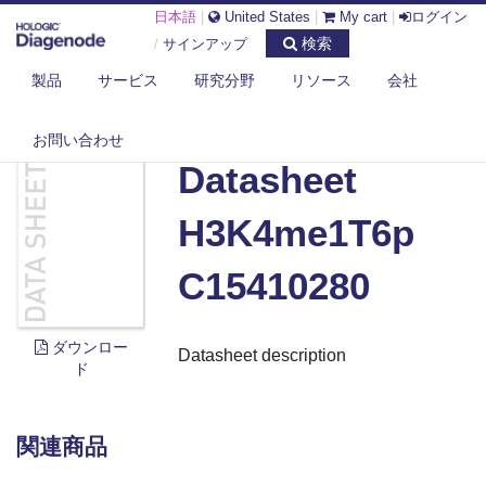
日本語
|
United States
|
My cart
|
ログイン
検索
/
サインアップ
製品
サービス
研究分野
リソース
会社
DIAGENODE.COM
DOCUMENTS
DATASHEET H3K4ME1T6P C15410280
お問い合わせ
Datasheet
H3K4me1T6p
C15410280
ダウンロー
Datasheet description
ド
関連商品