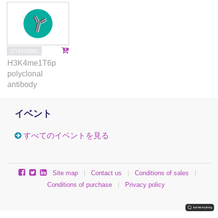
C15410280
H3K4me1T6p
polyclonal
antibody
イベント
すべてのイベントを見る
Site map
|
Contact us
|
Conditions of sales
|
Conditions of purchase
|
Privacy policy