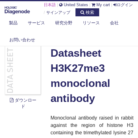
日本語
|
United States
|
My cart
|
ログイン
検索
/
サインアップ
製品
サービス
研究分野
リソース
会社
DIAGENODE.COM
DOCUMENTS
DATASHEET H3K27ME3 MONOCLONAL ANTIBODY
お問い合わせ
Datasheet
H3K27me3
monoclonal
antibody
ダウンロー
ド
Monoclonal antibody raised in rabbit
against the region of histone H3
containing the trimethylated lysine 27