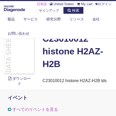
日本語
|
United States
|
My cart
|
ログイン
検索
/
サインアップ
製品
サービス
研究分野
リソース
会社
DIAGENODE.COM
DOCUMENTS
C23010012 HISTONE H2AZ-H2B
お問い合わせ
C23010012
histone H2AZ-
H2B
ダウンロー
C23010012 histone H2AZ-H2B tds
ド
イベント
すべてのイベントを見る