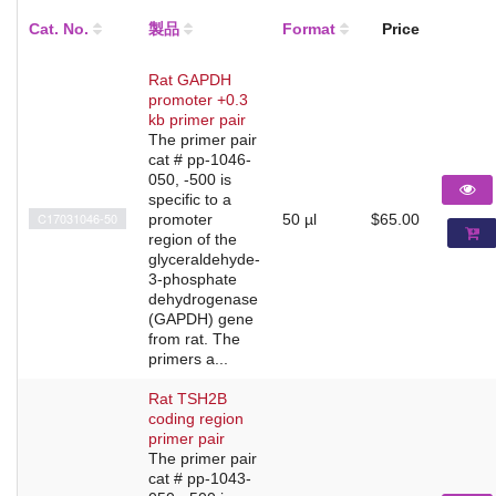
Cat. No.
製品
Format
Price
Rat GAPDH
promoter +0.3
kb primer pair
The primer pair
cat # pp-1046-
050, -500 is
specific to a
C17031046-50
promoter
50 µl
$65.00
region of the
glyceraldehyde-
3-phosphate
dehydrogenase
(GAPDH) gene
from rat. The
primers a...
Rat TSH2B
coding region
primer pair
The primer pair
cat # pp-1043-