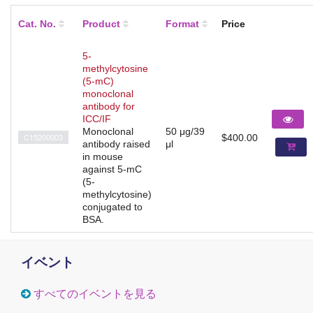
Cat. No.
Product
Format
Price
5-
methylcytosine
(5-mC)
monoclonal
antibody for
ICC/IF
Monoclonal
50 μg/39
C15200003
$400.00
antibody raised
μl
in mouse
against 5-mC
(5-
methylcytosine)
conjugated to
BSA.
イベント
すべてのイベントを見る