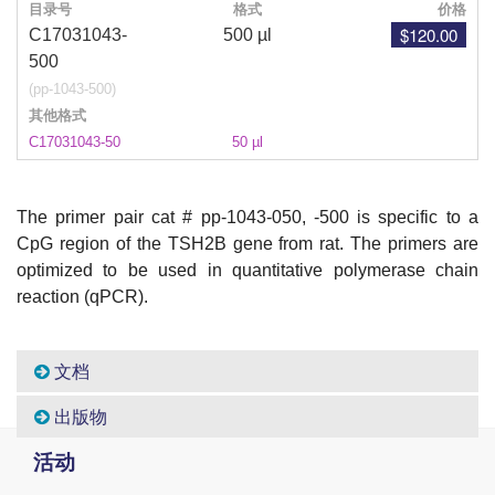
目录号
格式
价格
$120.00
C17031043-
500 µl
500
(pp-1043-500)
其他格式
C17031043-50
50 µl
The primer pair cat # pp-1043-050, -500 is specific to a
CpG region of the TSH2B gene from rat. The primers are
optimized to be used in quantitative polymerase chain
reaction (qPCR).
文档
出版物
活动