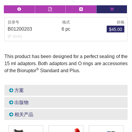
目录号
格式
价格
$45.00
B01200203
6 pc
(P-10-A)
This product has been designed for a perfect sealing of the
15 ml adaptors. Both adaptors and O rings are accessories
®
of the Bioruptor
Standard and Plus.
方案
出版物
相关产品