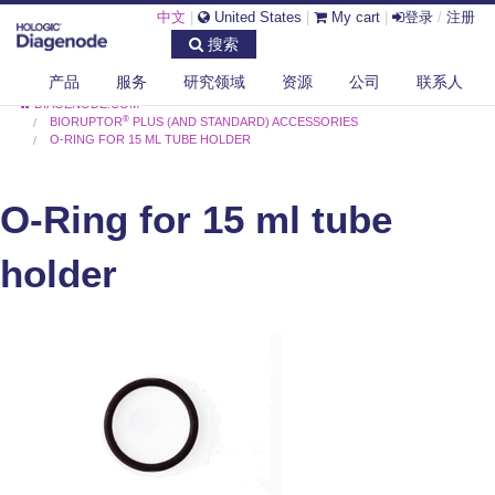
中文
|
United States
|
My cart
|
登录
/
注册
搜索
产品
服务
研究领域
资源
公司
联系人
DIAGENODE.COM
®
BIORUPTOR
PLUS (AND STANDARD) ACCESSORIES
O-RING FOR 15 ML TUBE HOLDER
O-Ring for 15 ml tube
holder