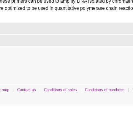
hese primers can be used to amplify DNA isolated by chromatin
re optimized to be used in quantitative polymerase chain reacti
e map
|
Contact us
|
Conditions of sales
|
Conditions of purchase
|