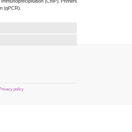
 immunoprecipitation (ChIP). Primers
on (qPCR).
Privacy policy