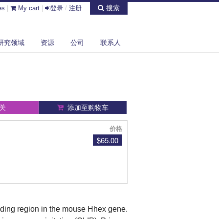
搜索
es
|
My cart
|
登录
/
注册
研究领域
资源
公司
联系人
关
添加至购物车
价格
$65.00
coding region in the mouse Hhex gene.