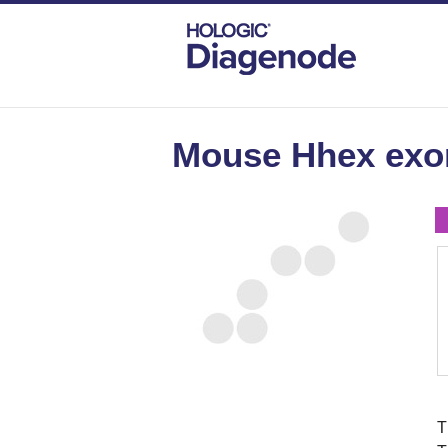
DIAGENODE.COM
MOUSE
MOUSE HH
Mouse Hhex exon
T