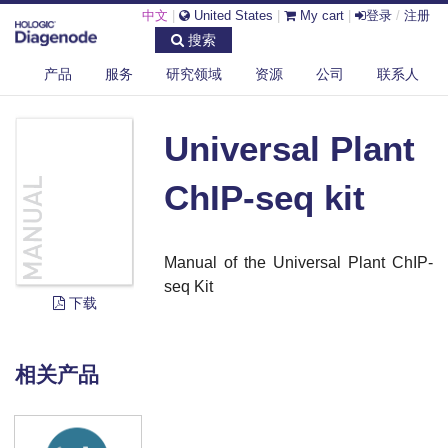
中文
|
United States
|
My cart
|
登录
/
注册
搜索
产品
服务
研究领域
资源
公司
联系人
DIAGENODE.COM
DOCUMENTS
UNIVERSAL PLANT CHIP-SEQ KIT
Universal Plant
ChIP-seq kit
Manual of the Universal Plant ChIP-
seq Kit
下载
相关产品