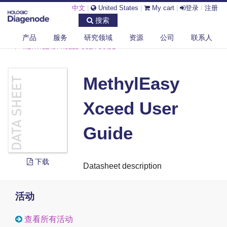
中文
|
United States
|
My cart
|
登录
/
注册
搜索
产品
服务
研究领域
资源
公司
联系人
DIAGENODE.COM
DOCUMENTS
METHYLEASY XCEED USER GUIDE
MethylEasy
Xceed User
Guide
下载
Datasheet description
活动
查看所有活动