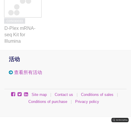
C05030033
D-Plex mRNA-
seq Kit for
Illumina
活动
查看所有活动
Site map
|
Contact us
|
Conditions of sales
|
Conditions of purchase
|
Privacy policy