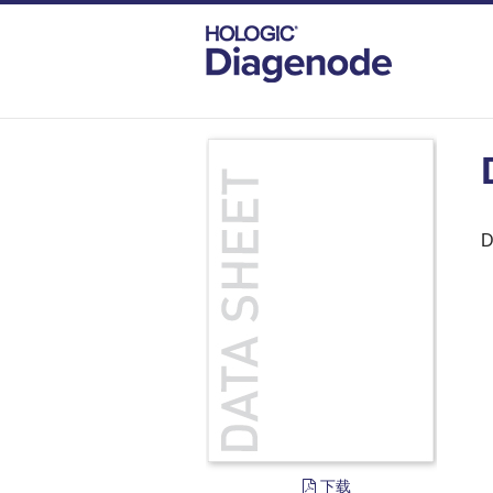
DIAGENODE.COM
DOCUMENTS
DATA
D
下载