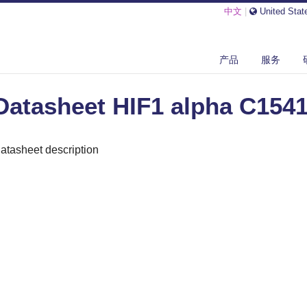
中文
|
United Stat
SHEET HIF1 ALPHA C15410234
产品
服务
Datasheet HIF1 alpha C154
atasheet description