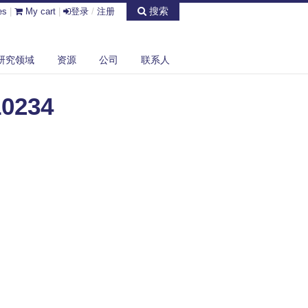
搜索
es
|
My cart
|
登录
/
注册
研究领域
资源
公司
联系人
10234