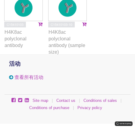
C15410103
C15410103-10
H4K8ac
H4K8ac
polyclonal
polyclonal
antibody
antibody (sample
size)
活动
查看所有活动
Site map
|
Contact us
|
Conditions of sales
|
Conditions of purchase
|
Privacy policy