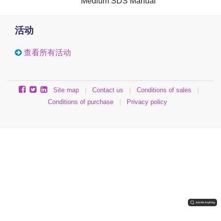
Medium SDS Manual
活动
查看所有活动
Site map
|
Contact us
|
Conditions of sales
|
Conditions of purchase
|
Privacy policy