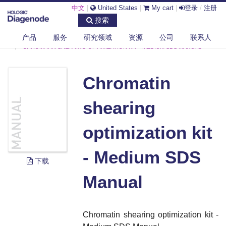
中文
|
United States
|
My cart
|
登录
/
注册
搜索
产品
服务
研究领域
资源
公司
联系人
DIAGENODE.COM
DOCUMENTS
CHROMATIN SHEARING OPTIMIZATION KIT - MEDIUM SDS MANUAL
Chromatin
shearing
optimization kit
- Medium SDS
下载
Manual
Chromatin shearing optimization kit -