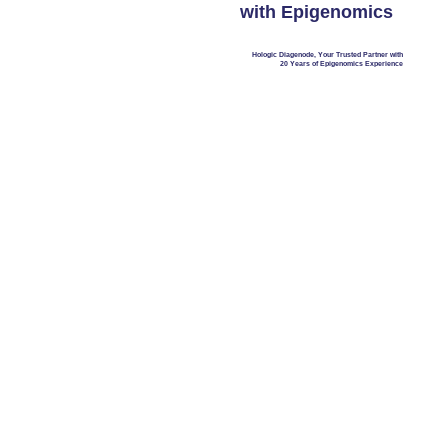
with Epigenomics
Hologic Diagenode, Your Trusted Partner with
20 Years of Epigenomics Experience