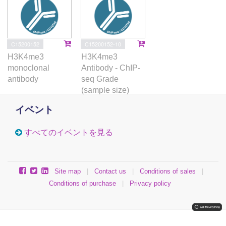
C15200152
C15200152-10
H3K4me3
H3K4me3
monoclonal
Antibody - ChIP-
antibody
seq Grade
(sample size)
イベント
すべてのイベントを見る
Site map
|
Contact us
|
Conditions of sales
|
Conditions of purchase
|
Privacy policy