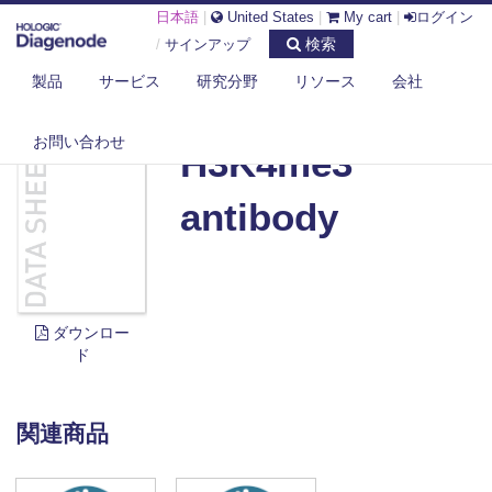
日本語
|
United States
|
My cart
|
ログイン
検索
/
サインアップ
製品
サービス
研究分野
リソース
会社
DIAGENODE.COM
DOCUMENTS
H3K4ME3 ANTIBODY
お問い合わせ
H3K4me3
antibody
ダウンロー
ド
関連商品