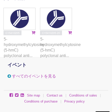
C15410205
C15410205-20
5-
5-
hydroxymethylcytosine
hydroxymethylcytosine
(5-hmC)
(5-hmC)
polyclonal anti...
polyclonal anti...
イベント
すべてのイベントを見る
Site map
|
Contact us
|
Conditions of sales
|
Conditions of purchase
|
Privacy policy