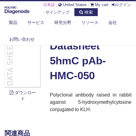
日本語
|
United States
|
My cart
|
ログイン
検索
/
サインアップ
製品
サービス
研究分野
リソース
会社
DIAGENODE.COM
DOCUMENTS
DATASHEET 5HMC PAB-HMC-050
お問い合わせ
Datasheet
5hmC pAb-
HMC-050
ダウンロー
Polyclonal antibody raised in rabbit
ド
against 5-hydroxymethylcytosine
conjugated to KLH.
関連商品